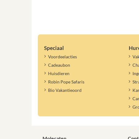
Speciaal
Hur
Voordeelacties
Vak
Cadeaubon
Cha
Huisdieren
Ing
Robin Pope Safaris
Str
Bio Vakantieoord
Ka
Ca
Gr
Molecaten
Cont