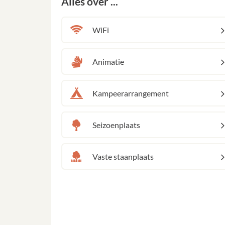
Alles over ...
WiFi
Animatie
Kampeerarrangement
Seizoenplaats
Vaste staanplaats