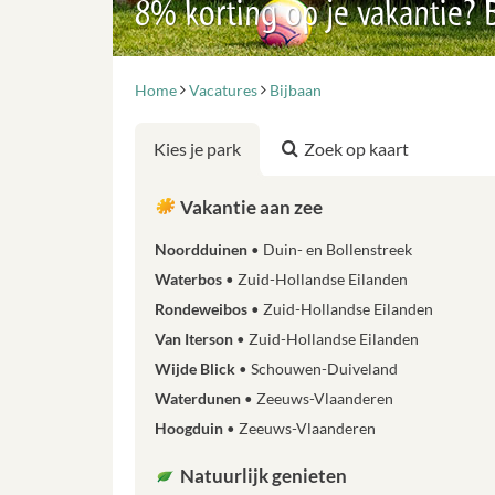
8% korting op je vakantie?
Home
Vacatures
Bijbaan
Kies je park
Zoek op kaart
Vakantie aan zee
Noordduinen
Duin- en Bollenstreek
Waterbos
Zuid-Hollandse Eilanden
Rondeweibos
Zuid-Hollandse Eilanden
Van Iterson
Zuid-Hollandse Eilanden
Wijde Blick
Schouwen-Duiveland
Waterdunen
Zeeuws-Vlaanderen
Hoogduin
Zeeuws-Vlaanderen
Natuurlijk genieten