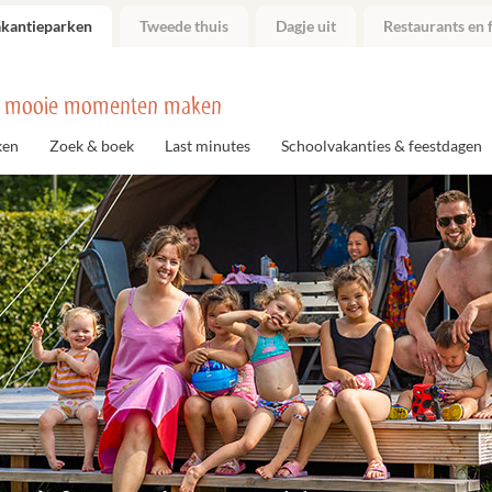
akantieparken
Tweede thuis
Dagje uit
Restaurants en f
 mooie momenten maken
ken
Zoek & boek
Last minutes
Schoolvakanties & feestdagen