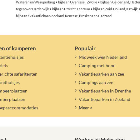
Wateren en Wezuperbrug • bijbaan Overijssel, Zwolle • bijbaan Gelderland, Hatte
tegenover Harderwijk • bijbaan Utrecht, Leersum • bijbaan Zuid-Holland, Katwijk
bijbaan / vakantiebaan Zeeland, Renesse, Breskens en Cadzand
en of kamperen
Populair
antiehuisjes
Midweek weg Nederland
lets
Camping met hond
erichte safaritenten
Vakantieparken aan zee
andhuisjes
Campings aan zee
mpeerplaatsen
Vakantieparken in Drenthe
mperplaatsen
Vakantieparken in Zeeland
oepsaccommodaties
Meer >
act
Werken bij Molecaten