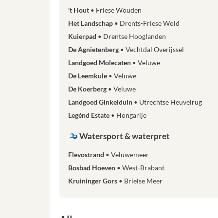
't Hout
Friese Wouden
Het Landschap
Drents-Friese Wold
Kuierpad
Drentse Hooglanden
De Agnietenberg
Vechtdal Overijssel
Landgoed Molecaten
Veluwe
De Leemkule
Veluwe
De Koerberg
Veluwe
Landgoed Ginkelduin
Utrechtse Heuvelrug
Legénd Estate
Hongarije
Watersport & waterpret
Flevostrand
Veluwemeer
Bosbad Hoeven
West-Brabant
Kruininger Gors
Brielse Meer