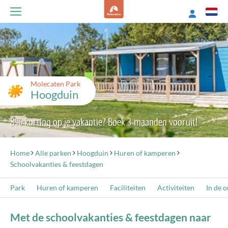
Molecaten Park
Hoogduin
8% korting op je vakantie? Boek 3 maanden vooruit!
Home
Alle parken
Hoogduin
Huren of kamperen
Schoolvakanties & feestdagen
Park
Huren of kamperen
Faciliteiten
Activiteiten
In de 
Met de schoolvakanties & feestdagen naar