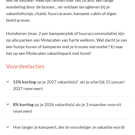
wel de Veluwe? Heerlijk rennen over het strand, een lange
wandeling door de bossen... en voldaan terugkeren bij je
vakantiehuisje, chalet, huurcaravan, kampeer cabin of eigen
tent/caravan.
Huisdieren (max. 2 per kampeerplek of huuraccommodatie) zijn
op alle parken van Molecaten van harte welkom. Wat dacht je van
een huisje huren of kamperen met je trouwe viervoeter? Ervaar
het op een Molecaten vakantiepark met hond!
Voordeelacties
15% korting
op je 2027 vakantie(s)* als je uiterlijk 15 januari
2027 reserveert
8% korting
op je 2026 vakantie(s) als je 3 maanden vooruit
reserveert
Hoe langer je kampeert, des te voordeliger je vakantie wordt