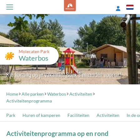
Molecaten Park
Waterbos
8% korting op je vakantie? Boek 3 maanden vooruit!
Home
Alle parken
Waterbos
Activiteiten
Activiteitenprogramma
Park
Huren of kamperen
Faciliteiten
Activiteiten
In de 
Activiteitenprogramma op en rond