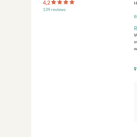
4,2
H
139 reviews
B
R
W
m
w