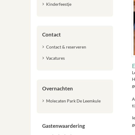
Kinderfeestje
Contact
Contact & reserveren
Vacatures
E
L
H
g
Overnachten
A
Molecaten Park De Leemkule
t
I
g
Gastenwaardering