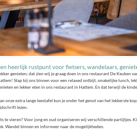
en heerlijk rustpunt voor fietsers, wandelaars, geniete
ekker genieten; dat zien wij je graag doen in ons restaurant De Keuken v
attem! Stap bij ons binnen voor een relaxed ontbijt, smakelijke lunch, lekk
enieten en lekker eten in ons restaurant in Hattem. En dat terwijl de kind
an onze extra lange leestafel kun je onder het genot van het lekkerste kopj
ijdschrift lezen.
ets te vieren? Voor jong en oud organiseren wij verschillende partijtjes. Ki
ek. Wandel binnen en informeer naar de mogelijkheden.