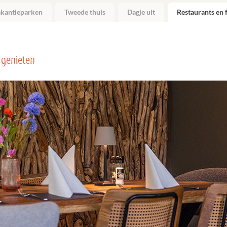
akantieparken
Tweede thuis
Dagje uit
Restaurants en f
 genieten