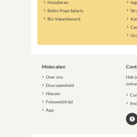
Huisdieren
Ing
Robin Pope Safaris
Str
Bio Vakantieoord
Ka
Ca
Gr
Molecaten
Cont
Over ons
Heb je
ontva
Duurzaamheid
Nieuws
Con
Fotowedstrijd
Ins
App