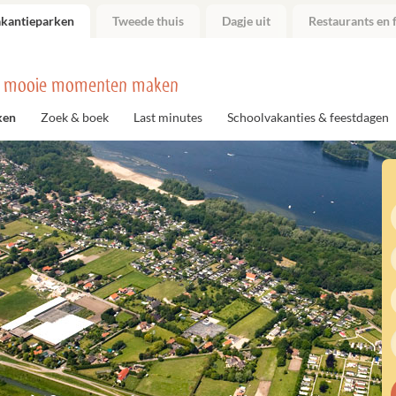
akantieparken
Tweede thuis
Dagje uit
Restaurants en f
 mooie momenten maken
ken
Zoek & boek
Last minutes
Schoolvakanties & feestdagen