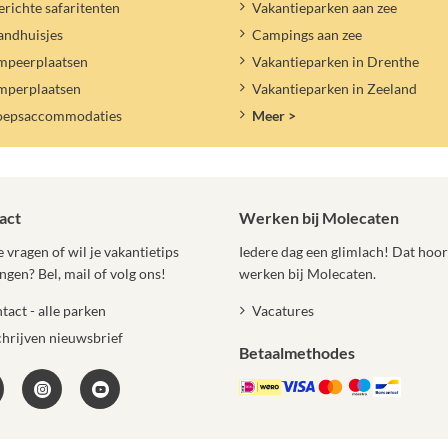
erichte safaritenten
Vakantieparken aan zee
andhuisjes
Campings aan zee
mpeerplaatsen
Vakantieparken in Drenthe
mperplaatsen
Vakantieparken in Zeeland
oepsaccommodaties
Meer >
act
Werken bij Molecaten
 vragen of wil je vakantietips
Iedere dag een glimlach! Dat hoort
ngen? Bel, mail of volg ons!
werken bij Molecaten.
tact - alle parken
Vacatures
chrijven nieuwsbrief
Betaalmethodes