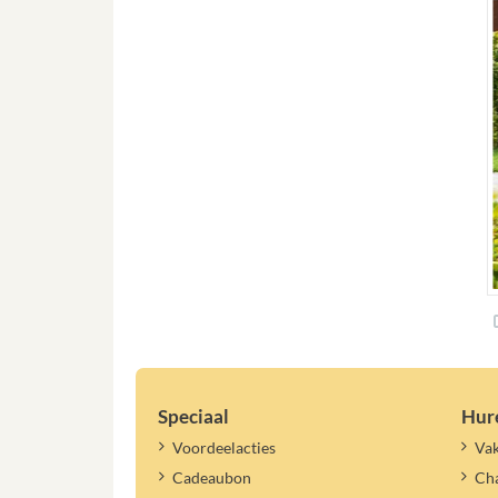
Speciaal
Hur
Voordeelacties
Vak
Cadeaubon
Cha