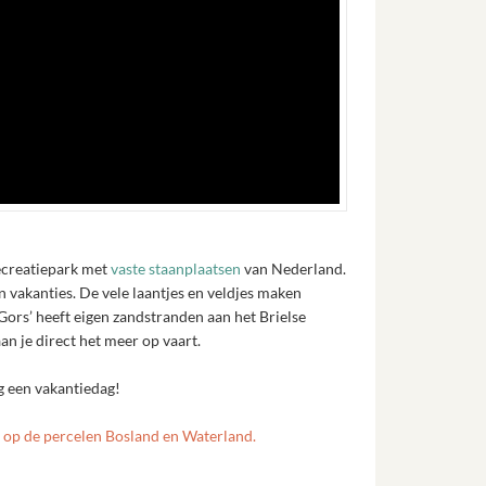
recreatiepark met
vaste staanplaatsen
van Nederland.
vakanties. De vele laantjes en veldjes maken
 Gors’ heeft eigen zandstranden aan het Brielse
aan je direct het meer op vaart.
g een vakantiedag!
n op de percelen Bosland en Waterland.