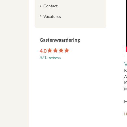
Contact
Vacatures
Gastenwaardering
4,0
471 reviews
V
K
A
K
M
M
H