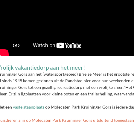
rolijk vakantiedorp aan het meer!
ruininger Gors aan het (watersportgebied) Brielse Meer is het grootste 
l sinds 1948 komen gezinnen uit de Randstad hier voor hun weekenden en 
ruininger Gors tot een gezellig recreatiedorp met een vrolijke sfeer. ‘Het
eer. Er zijn ligplaatsen voor kleine boten en een trailerhelling, waarvand
et een
vaste staanplaats
op Molecaten Park Kruininger Gors is iedere da
uisdieren zijn op Molecaten Park Kruininger Gors uitsluitend toegestaa