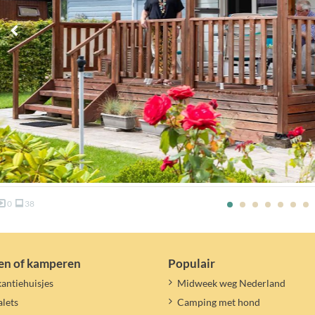
0
38
en of kamperen
Populair
antiehuisjes
Midweek weg Nederland
lets
Camping met hond