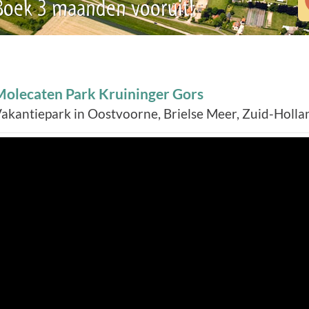
 Boek 3 maanden vooruit!
Molecaten Park Kruininger Gors
akantiepark in Oostvoorne, Brielse Meer, Zuid-Holla