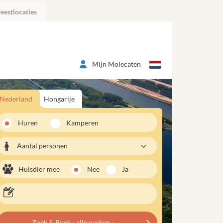
eestlocaties
Mijn Molecaten
Nederland
Hongarije
Huren
Kamperen
Aantal personen
Huisdier mee
Nee
Ja
Zoek & Boek - alle parken -