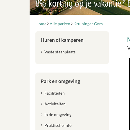
8% korting op je vakantie?
Home
Alle parken
Kruininger Gors
Huren of kamperen
V
Vaste staanplaats
Park en omgeving
Faciliteiten
Activiteiten
In de omgeving
Praktische info