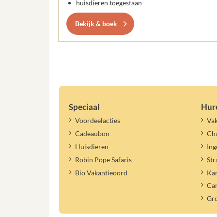
huisdieren toegestaan
Bekijk & boek
Speciaal
Hur
Voordeelacties
Vak
Cadeaubon
Cha
Huisdieren
Ing
Robin Pope Safaris
Str
Bio Vakantieoord
Ka
Ca
Gr