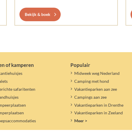
Bekijk & boek
en of kamperen
Populair
antiehuisjes
Midweek weg Nederland
lets
Camping met hond
erichte safaritenten
Vakantieparken aan zee
andhuisjes
Campings aan zee
mpeerplaatsen
Vakantieparken in Drenthe
mperplaatsen
Vakantieparken in Zeeland
oepsaccommodaties
Meer >