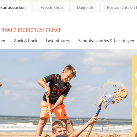
akantieparken
Tweede thuis
Dagje uit
Restaurants en f
 mooie momenten maken
ken
Zoek & boek
Last minutes
Schoolvakanties & feestdagen