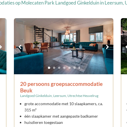
odaties op
Molecaten Park Landgoed Ginkelduin
in Leersum, 
20 persoons groepsaccommodatie
Beuk
Landgoed Ginkelduin, Leersum, Utrechtse Heuvelrug
grote accommodatie met 10 slaapkamers, ca.
315 m²
één slaapkamer met aangepaste badkamer
huisdieren toegestaan