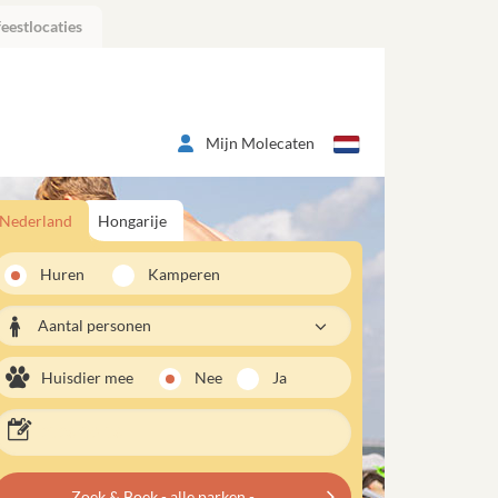
eestlocaties
Mijn Molecaten
Nederland
Hongarije
Huren
Kamperen
Aantal personen
Huisdier mee
Nee
Ja
Zoek & Boek - alle parken -