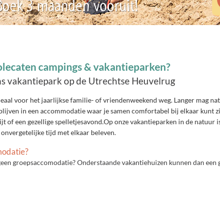
 Boek 3 maanden vooruit!
lecaten campings & vakantieparken?
s vakantiepark op de Utrechtse Heuvelrug
al voor het jaarlijkse familie- of vriendenweekend weg. Langer mag natuu
lijven in een accommodatie waar je samen comfortabel bij elkaar kunt zij
t of een gezellige spelletjesavond.Op onze vakantieparken in de natuur is
 onvergetelijke tijd met elkaar beleven.
modatie?
geen groepsaccomodatie? Onderstaande vakantiehuizen kunnen dan een go