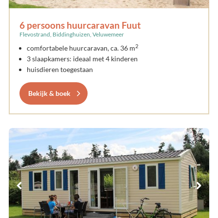
6 persoons huurcaravan Fuut
Flevostrand, Biddinghuizen, Veluwemeer
2
comfortabele huurcaravan, ca. 36 m
3 slaapkamers: ideaal met 4 kinderen
huisdieren toegestaan
Bekijk & boek