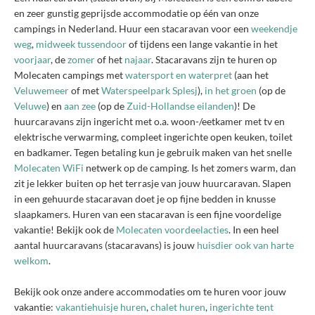
en zeer gunstig geprijsde accommodatie op één van onze
campings in Nederland. Huur een stacaravan voor een
weekendje
weg
,
midweek tussendoor
of tijdens een lange vakantie in het
voorjaar
, de
zomer
of het
najaar
. Stacaravans zijn te huren op
Molecaten campings met
watersport en waterpret
(aan het
Veluwemeer
of met
Waterspeelpark Splesj
),
in het groen
(op de
Veluwe
) en
aan zee
(op de
Zuid-Hollandse eilanden
)! De
huurcaravans zijn ingericht met o.a. woon-/eetkamer met tv en
elektrische verwarming, compleet ingerichte open keuken, toilet
en badkamer. Tegen betaling kun je gebruik maken van het snelle
Molecaten WiFi
netwerk op de camping. Is het zomers warm, dan
zit je lekker buiten op het terrasje van jouw huurcaravan. Slapen
in een gehuurde stacaravan doet je op fijne bedden in knusse
slaapkamers. Huren van een stacaravan is een fijne voordelige
vakantie! Bekijk ook de
Molecaten voordeelacties
. In een heel
aantal huurcaravans (stacaravans) is jouw
huisdier ook van harte
welkom
.
Bekijk ook onze andere accommodaties om te huren voor jouw
vakantie:
vakantiehuisje huren
,
chalet huren
,
ingerichte tent