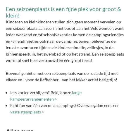
Een seizoenplaats is een fijne plek voor groot &
klein!
Kinderen en kleinkinderen zullen zich geen moment vervelen op
een seizoenplaats aan zee, in het bos of aan het Veluwemeer, want
ieder weekend en/of schoolvakanties komen de campingvriendjes
en -vriendinnetjes ook naar de camping. Samen beleven ze de
leukste avonturen tijdens de kinderanimatie, zeillesjes, in de
binnenspeeltuin, het zwembad of op het strand. Een seizoenplaats
wordt al snel heel vertrouwd en één groot feest!
Bovenal geniet u met een seizoenplaats van de rust, de tijd met
elkaar en - voor de liefhebber - van het lekker actief bezig zijn!
Iets korter verblijven? Bekijk onze
lange
kampeerarrangementen >
Echt fan van één van onze campings? Overweeg dan eens een
vaste staanplaats >