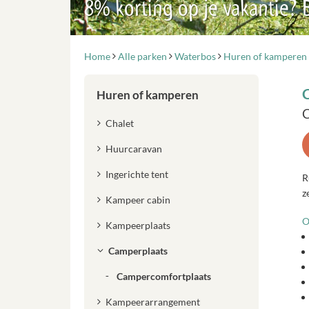
8% korting op je vakantie?
Home
Alle parken
Waterbos
Huren of kamperen
Huren of kamperen
C
Chalet
Huurcaravan
Ingerichte tent
R
z
Kampeer cabin
O
Kampeerplaats
Camperplaats
Campercomfortplaats
Kampeerarrangement