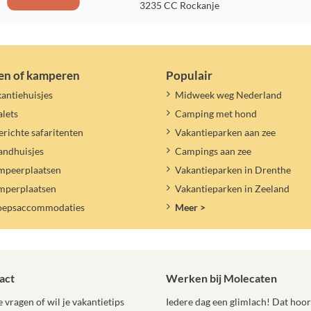
3235 CC Rockanje
en of kamperen
Populair
antiehuisjes
Midweek weg Nederland
lets
Camping met hond
erichte safaritenten
Vakantieparken aan zee
andhuisjes
Campings aan zee
mpeerplaatsen
Vakantieparken in Drenthe
mperplaatsen
Vakantieparken in Zeeland
oepsaccommodaties
Meer >
act
Werken bij Molecaten
 vragen of wil je vakantietips
Iedere dag een glimlach! Dat hoort