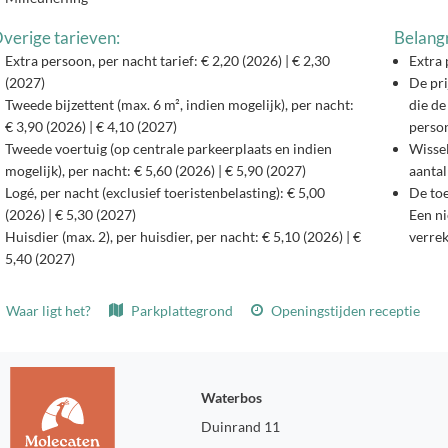
verige tarieven:
Belangr
Extra persoon, per nacht tarief: € 2,20 (2026) | € 2,30
Extra 
(2027)
De pri
Tweede bijzettent (max. 6 m², indien mogelijk), per nacht:
die de
€ 3,90 (2026) | € 4,10 (2027)
person
Tweede voertuig (op centrale parkeerplaats en indien
Wisse
mogelijk), per nacht: € 5,60 (2026) | € 5,90 (2027)
aantal
Logé, per nacht (exclusief toeristenbelasting): € 5,00
De toe
(2026) | € 5,30 (2027)
Een ni
Huisdier (max. 2), per huisdier, per nacht: € 5,10 (2026) | €
verre
5,40 (2027)
Waar ligt het?
Parkplattegrond
Openingstijden receptie
Waterbos
Duinrand 11