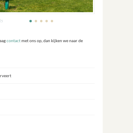
5
raag
contact
met ons op, dan kijken we naar de
erveert