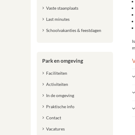
Vaste staanplaats
Last minutes
Schoolvakanties & feestdagen
I
m
V
Park en omgeving
Faciliteiten
Activiteiten
In de omgeving
Praktische info
Contact
Vacatures