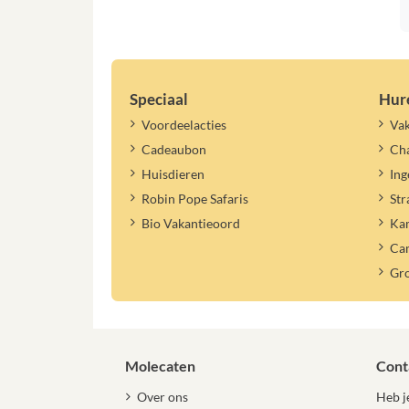
Speciaal
Hur
Voordeelacties
Vak
Cadeaubon
Cha
Huisdieren
Ing
Robin Pope Safaris
Str
Bio Vakantieoord
Ka
Ca
Gr
Molecaten
Cont
Over ons
Heb je