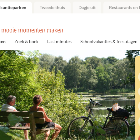
akantieparken
Tweede thuis
Dagje uit
Restaurants en f
 mooie momenten maken
ken
Zoek & boek
Last minutes
Schoolvakanties & feestdagen