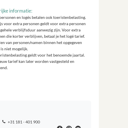
ijke informatie:
personen en logés betalen ook toeristenbelasting.
js voor extra personen geldt voor extra personen
 gehele verblijfsduur aanwezig zijn. Voor extra
en die korter verblijven, betaal je het logé tarief.
len van personen/namen binnen het opgegeven
 is niet mogelijk.
ristenbelasting geldt voor het benoemde jaartal.
euw tarief kan later worden vastgesteld en
kend.
+31 181 - 401 900