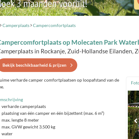
 Boek 3 maanden vooruit!
Camperplaats
Campercomfortplaats
Campercomfortplaats op Molecaten Park Water
amperplaats in Rockanje, Zuid-Hollandse Eilanden, 
Bekijk beschikbaarheid & prijzen
uime verharde camper comfortplaatsen op loopafstand van de
Foto
ee.
mschrijving
verharde camperplaats
plaatsing van één camper en één bijzettent (max. 6 m²)
max. lengte 8 meter
max. GVW gewicht 3.500 kg
water