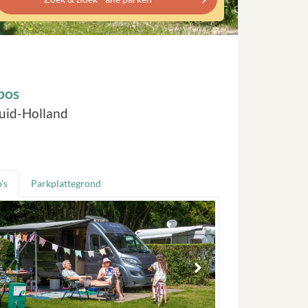
bos
Zuid-Holland
's
Parkplattegrond