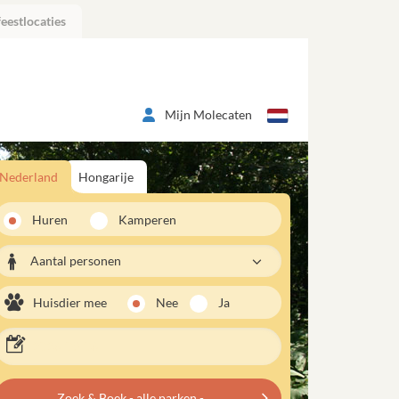
eestlocaties
Mijn Molecaten
Nederland
Hongarije
Huren
Kamperen
Aantal personen
Huisdier mee
Nee
Ja
Zoek & Boek - alle parken -