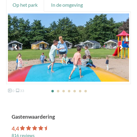
Op het park
In de omgeving
0
33
Gastenwaardering
4,4
816 reviews