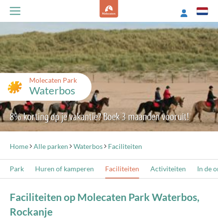
Molecaten Park
Waterbos
8% korting op je vakantie? Boek 3 maanden vooruit!
Home
Alle parken
Waterbos
Faciliteiten
Park
Huren of kamperen
Faciliteiten
Activiteiten
In de 
Faciliteiten op Molecaten Park Waterbos,
Rockanje