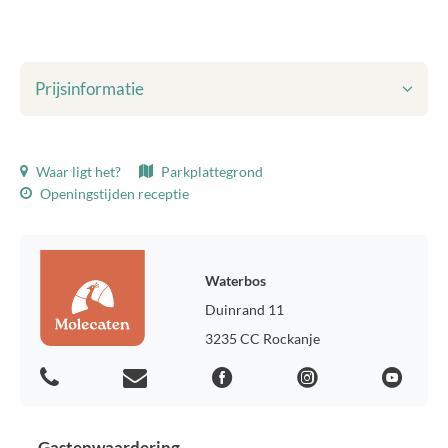
Prijsinformatie
Getoonde prijzen zijn inclusief:
Waar ligt het?
Parkplattegrond
Opgegeven aantal personen
Openingstijden receptie
Toeristenbelasting
Plaatsing van één kampeermiddel
Eén bijzettent (max. 6 m²)
Douches
Waterbos
Parkeerplaats voor één auto
Duinrand 11
Elektra (10 amp.)
Water
3235 CC Rockanje
Riool
alleen nog in 2026: CAI
WiFi
Milieuheffing
Gastenwaardering