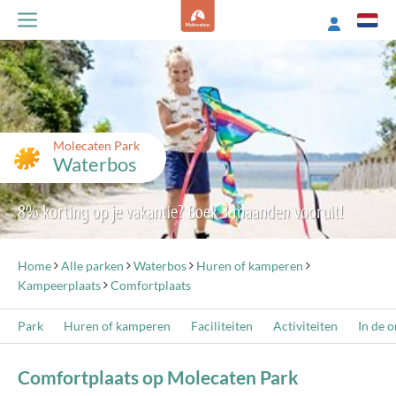
Molecaten Park
Waterbos
8% korting op je vakantie? Boek 3 maanden vooruit!
Home
Alle parken
Waterbos
Huren of kamperen
Kampeerplaats
Comfortplaats
Park
Huren of kamperen
Faciliteiten
Activiteiten
In de 
Comfortplaats op Molecaten Park