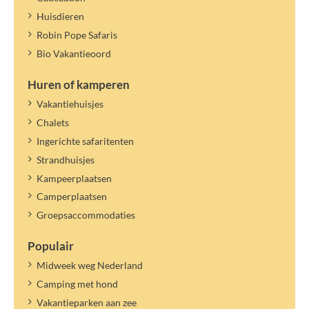
De prijs voor extra personen geldt voor extra personen die de
gehele verblijfsduur aanwezig zijn. Voor extra personen die korter
Huisdieren
verblijven, betaal je het logé tarief.
Robin Pope Safaris
Wisselen van personen/namen binnen het opgegeven aantal is niet
Bio Vakantieoord
mogelijk.
De toeristenbelasting geldt voor het benoemde jaartal. Een nieuw
Huren of kamperen
tarief kan later worden vastgesteld en verrekend.
Vakantiehuisjes
Chalets
Ingerichte safaritenten
Strandhuisjes
Kampeerplaatsen
Camperplaatsen
Groepsaccommodaties
Populair
Midweek weg Nederland
Camping met hond
Vakantieparken aan zee