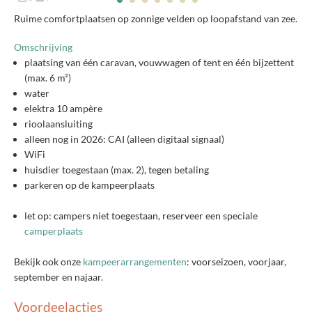
Ruime comfortplaatsen op zonnige velden op loopafstand van zee.
Omschrijving
plaatsing van één caravan, vouwwagen of tent en één bijzettent
(max. 6 m²)
water
elektra 10 ampère
rioolaansluiting
alleen nog in 2026: CAI (alleen digitaal signaal)
WiFi
huisdier toegestaan (max. 2), tegen betaling
parkeren op de kampeerplaats
let op: campers niet toegestaan, reserveer een speciale
camperplaats
Bekijk ook onze
kampeerarrangementen
: voorseizoen, voorjaar,
september en najaar.
Voordeelacties