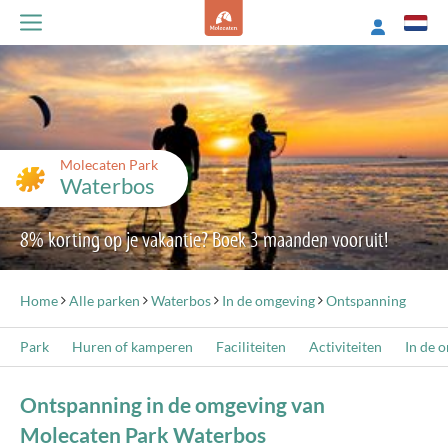
Molecaten Park
Waterbos
8% korting op je vakantie? Boek 3 maanden vooruit!
Home
Alle parken
Waterbos
In de omgeving
Ontspanning
Park
Huren of kamperen
Faciliteiten
Activiteiten
In de 
Ontspanning in de omgeving van
Molecaten Park Waterbos